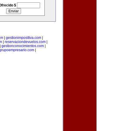
Ofrecido $
om
|
gestionimpositiva.com
|
om
|
reservaciondevuelos.com
|
|
gestionconocimientos.com
|
grupoempresario.com
|