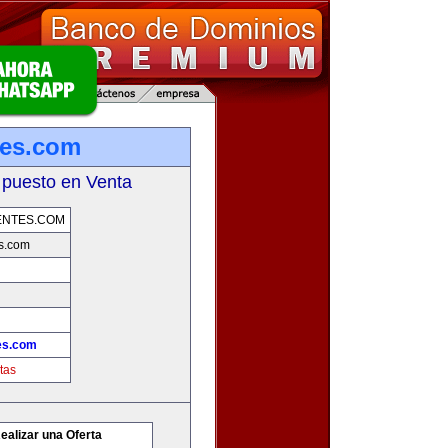
tes.com
 puesto en Venta
ENTES.COM
s.com
es.com
tas
ealizar una Oferta